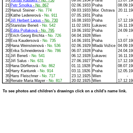
20
Tomáš Kauders
-
No. 736
09.06.1934
Praha
13.07.1
21
Petr Šmolka
-
No. 867
02.06.1933
Praha
08.09.1
22
Hanuš Steiner -
No. 774
09.03.1933
Mor. Ostrava
20.11.1
23
Käthe Ledererová -
No. 911
07.05.1931
Praha
-
24
Jiří Herbert Lagus
-
No. 730
16.08.1933
Praha
17.12.1
25
Stanislav Beneš -
No. 542
11.02.1931
Lukavec
16.11.1
26
Edita Pollaková
-
No. 795
19.06.1932
Praha
24.09.1
27
Erich Georg Brichta -
No. 726
04.04.1928
Wien
-
28
Eva Kaudersová -
No. 735
14.06.1931
Praha
13.07.1
29
Hana Weinsteinová -
No. 536
02.06.1929
Mladá Vožice
04.09.1
30
Erika Schneiderová -
No. 786
06.07.1928
Praha
24.04.1
31
Jiří Beneš -
No. 541
06.12.1928
Lukavec
16.11.1
32
Jiří Salus -
No. 631
27.06.1927
Praha
17.12.1
33
Hana Dörflerová -
No. 862
01.11.1928
Praha
08.07.1
34
Harry Kanturek -
No. 914
03.11.1926
Praha
12.05.1
35
Hans Fleischner -
No. 717
23.12.1925
Wien
-
36
Renate Maria Mayer -
No. 817
20.02.1925
Wien
17.12.1
To see photos and children's drawings click on a child's name link.