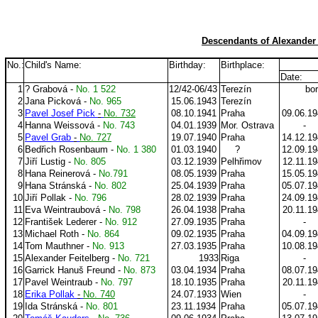
Descendants of Alexander 
No.:
Child's Name:
Birthday:
Birthplace:
Date:
1
? Grabová -
No. 1 522
12/42-06/43
Terezín
bor
2
Jana Picková -
No. 965
15.06.1943
Terezín
3
Pavel Josef Pick
-
No. 732
08.10.1941
Praha
09.06.1
4
Hanna Weissová -
No. 743
04.01.1939
Mor. Ostrava
-
5
Pavel Grab
-
No. 727
19.07.1940
Praha
14.12.1
6
Bedřich Rosenbaum -
No. 1 380
01.03.1940
?
12.09.1
7
Jiří Lustig -
No. 805
03.12.1939
Pelhřimov
12.11.1
8
Hana Reinerová -
No.791
08.05.1939
Praha
15.05.1
9
Hana Stránská -
No. 802
25.04.1939
Praha
05.07.1
10
Jiří Pollak -
No. 796
28.02.1939
Praha
24.09.1
11
Eva Weintraubová -
No. 798
26.04.1938
Praha
20.11.1
12
František Lederer -
No. 912
27.09.1935
Praha
-
13
Michael Roth -
No. 864
09.02.1935
Praha
04.09.1
14
Tom Mauthner -
No. 913
27.03.1935
Praha
10.08.1
15
Alexander Feitelberg -
No. 721
1933
Riga
-
16
Garrick Hanuš Freund -
No. 873
03.04.1934
Praha
08.07.1
17
Pavel Weintraub -
No. 797
18.10.1935
Praha
20.11.1
18
Erika Pollak
-
No. 740
24.07.1933
Wien
-
19
Ida Stránská -
No. 801
23.11.1934
Praha
05.07.1